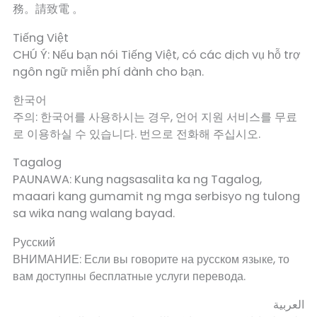
務。請致電 。
Tiếng Việt
CHÚ Ý: Nếu bạn nói Tiếng Việt, có các dịch vụ hỗ trợ
ngôn ngữ miễn phí dành cho bạn.
한국어
주의: 한국어를 사용하시는 경우, 언어 지원 서비스를 무료
로 이용하실 수 있습니다. 번으로 전화해 주십시오.
Tagalog
PAUNAWA: Kung nagsasalita ka ng Tagalog,
maaari kang gumamit ng mga serbisyo ng tulong
sa wika nang walang bayad.
Русский
ВНИМАНИЕ: Если вы говорите на русском языке, то
вам доступны бесплатные услуги перевода.
العربية