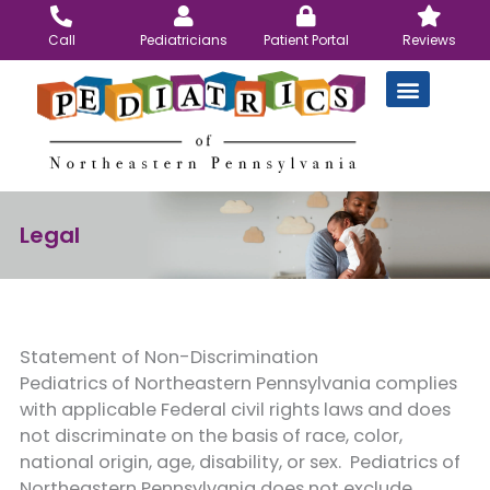
Skip
to
Call
Pediatricians
Patient Portal
Reviews
content
Legal
Statement of Non-Discrimination
Pediatrics of Northeastern Pennsylvania complies
with applicable Federal civil rights laws and does
not discriminate on the basis of race, color,
national origin, age, disability, or sex. Pediatrics of
Northeastern Pennsylvania does not exclude