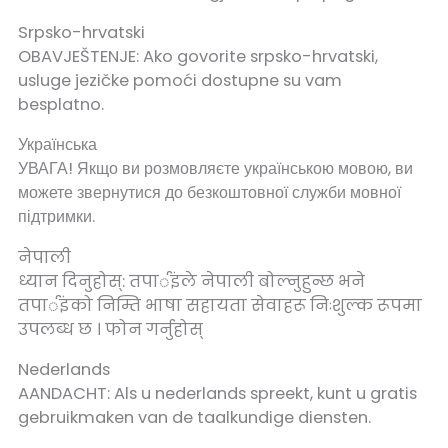
Srpsko-hrvatski
OBAVJEŠTENJE: Ako govorite srpsko-hrvatski,
usluge jezičke pomoći dostupne su vam
besplatno.
Українська
УВАГА! Якщо ви розмовляєте українською мовою, ви
можете звернутися до безкоштовної служби мовної
підтримки.
नेपाली
ध्यान दिनुहोस्: तपार्इंले नेपाली बोल्नुहुन्छ भने
तपार्इंको निम्ति भाषा सहायता सेवाहरू निःशुल्क रूपमा
उपलब्ध छ । फोन गर्नुहोस्
Nederlands
AANDACHT: Als u nederlands spreekt, kunt u gratis
gebruikmaken van de taalkundige diensten.