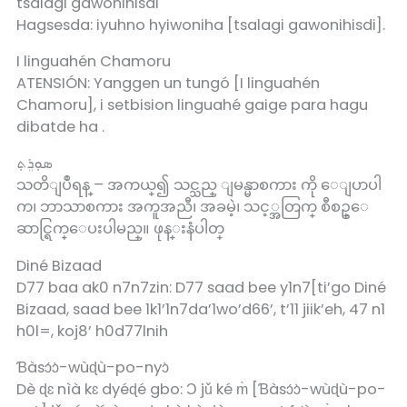
tsalagi gawonihisdi
Hagsesda: iyuhno hyiwoniha [tsalagi gawonihisdi].
I linguahén Chamoru
ATENSIÓN: Yanggen un tungó [I linguahén
Chamoru], i setbision linguahé gaige para hagu
dibatde ha .
ܣܘܼܪܸܬ݂
သတိျပဳရန္ – အကယ္၍ သင္သည္ ျမန္မာစကား ကို ေျပာပါ
က၊ ဘာသာစကား အကူအညီ၊ အခမဲ့၊ သင့္အတြက္ စီစဥ္ေ
ဆာင္ရြက္ေပးပါမည္။ ဖုန္းနံပါတ္
Diné Bizaad
D77 baa ak0 n7n7zin: D77 saad bee y1n7[ti’go Diné
Bizaad, saad bee 1k1’1n7da’1wo’d66’, t’11 jiik’eh, 47 n1
h0l=, koj8’ h0d77lnih
Ɓàsɔ́ɔ̀-wùɖù-po-nyɔ̀
Dè ɖɛ nìà kɛ dyéɖé gbo: Ɔ jǔ ké m̀ [Ɓàsɔ́ɔ̀-wùɖù-po-