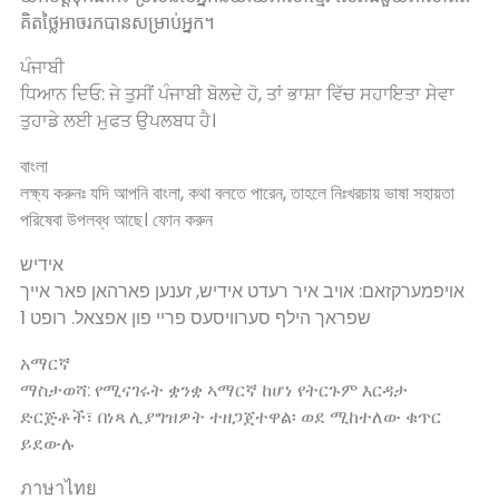
គិតថ្លៃអាចរកបានសម្រាប់អ្នក។
ਪੰਜਾਬੀ
ਧਿਆਨ ਦਿਓ: ਜੇ ਤੁਸੀਂ ਪੰਜਾਬੀ ਬੋਲਦੇ ਹੋ, ਤਾਂ ਭਾਸ਼ਾ ਵਿੱਚ ਸਹਾਇਤਾ ਸੇਵਾ
ਤੁਹਾਡੇ ਲਈ ਮੁਫਤ ਉਪਲਬਧ ਹੈ।
বাংলা
লক্ষ্য করুনঃ যদি আপনি বাংলা, কথা বলতে পারেন, তাহলে নিঃখরচায় ভাষা সহায়তা
পরিষেবা উপলব্ধ আছে। ফোন করুন
אידיש
אויפמערקזאם: אויב איר רעדט אידיש, זענען פארהאן פאר אייך
שפראך הילף סערוויסעס פריי פון אפצאל. רופט 1
አማርኛ
ማስታወሻ: የሚናገሩት ቋንቋ ኣማርኛ ከሆነ የትርጉም እርዳታ
ድርጅቶች፣ በነጻ ሊያግዝዎት ተዘጋጀተዋል፡ ወደ ሚከተለው ቁጥር
ይደውሉ
ภาษาไทย