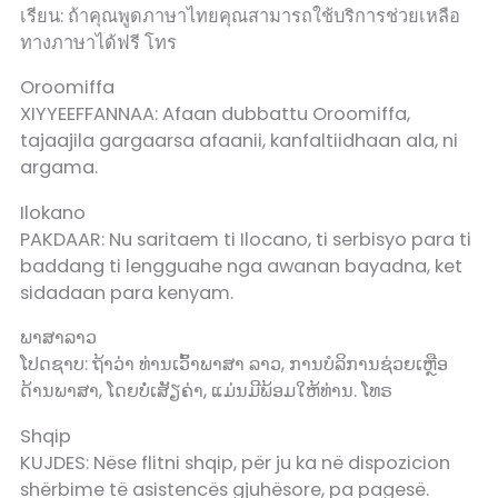
เรียน: ถ้าคุณพูดภาษาไทยคุณสามารถใช้บริการช่วยเหลือ
ทางภาษาได้ฟรี โทร
Oroomiffa
XIYYEEFFANNAA: Afaan dubbattu Oroomiffa,
tajaajila gargaarsa afaanii, kanfaltiidhaan ala, ni
argama.
Ilokano
PAKDAAR: Nu saritaem ti Ilocano, ti serbisyo para ti
baddang ti lengguahe nga awanan bayadna, ket
sidadaan para kenyam.
ພາສາລາວ
ໂປດຊາບ: ຖ້າວ່າ ທ່ານເວົ້າພາສາ ລາວ, ການບໍລິການຊ່ວຍເຫຼືອ
ດ້ານພາສາ, ໂດຍບໍ່ເສັຽຄ່າ, ແມ່ນມີພ້ອມໃຫ້ທ່ານ. ໂທຣ
Shqip
KUJDES: Nëse flitni shqip, për ju ka në dispozicion
shërbime të asistencës gjuhësore, pa pagesë.