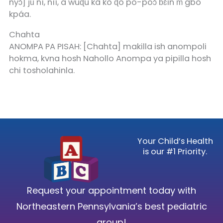
nyɔ̀] jǔ ní, nìí, à wuɖu kà kò ɖò po-poɔ̀ ɓɛ́ìn m̀ gbo
kpáa.
Chahta
ANOMPA PA PISAH: [Chahta] makilla ish anompoli
hokma, kvna hosh Nahollo Anompa ya pipilla hosh
chi tosholahinla.
Your Child’s Health
is our #1 Priority.
Request your appointment today with
Northeastern Pennsylvania’s best pediatric
group!