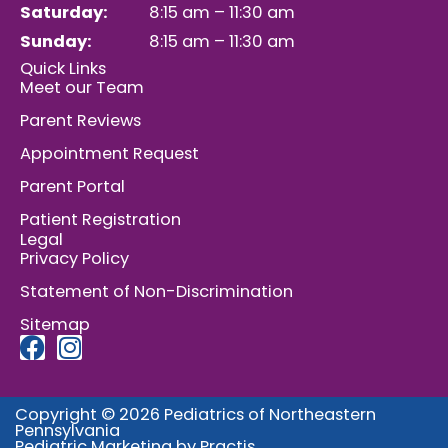
Saturday:
8:15 am – 11:30 am
Sunday:
8:15 am – 11:30 am
Quick Links
Meet our Team
Parent Reviews
Appointment Request
Parent Portal
Patient Registration
Legal
Privacy Policy
Statement of Non-Discrimination
Sitemap
F
I
a
n
c
s
Copyright © 2026 Pediatrics of Northeastern
e
t
Pennsylvania
b
a
Pediatric Marketing
by
Practis