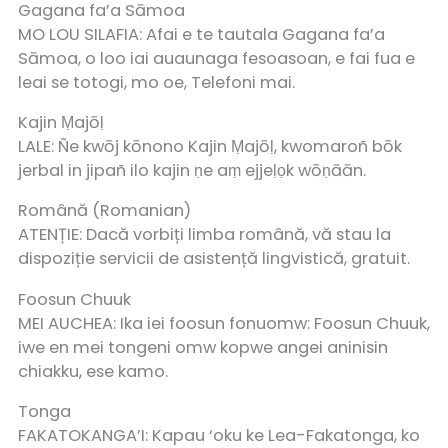
Gagana fa’a Sāmoa
MO LOU SILAFIA: Afai e te tautala Gagana fa’a
Sāmoa, o loo iai auaunaga fesoasoan, e fai fua e
leai se totogi, mo oe, Telefoni mai.
Kajin Ṃajōḷ
LALE: Ñe kwōj kōnono Kajin Ṃajōḷ, kwomaroñ bōk
jerbal in jipañ ilo kajin ṇe aṃ ejjeḷọk wōṇāān.
Română (Romanian)
ATENȚIE: Dacă vorbiți limba română, vă stau la
dispoziție servicii de asistență lingvistică, gratuit.
Foosun Chuuk
MEI AUCHEA: Ika iei foosun fonuomw: Foosun Chuuk,
iwe en mei tongeni omw kopwe angei aninisin
chiakku, ese kamo.
Tonga
FAKATOKANGA’I: Kapau ‘oku ke Lea-Fakatonga, ko