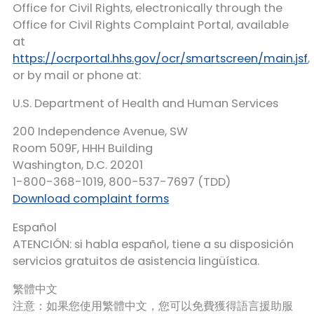
Office for Civil Rights, electronically through the
Office for Civil Rights Complaint Portal, available
at
https://ocrportal.hhs.gov/ocr/smartscreen/main.jsf
,
or by mail or phone at:
U.S. Department of Health and Human Services
200 Independence Avenue, SW
Room 509F, HHH Building
Washington, D.C. 20201
1-800-368-1019, 800-537-7697 (TDD)
Download complaint forms
Español
ATENCIÓN: si habla español, tiene a su disposición
servicios gratuitos de asistencia lingüística.
繁體中文
注意：如果您使用繁體中文，您可以免費獲得語言援助服