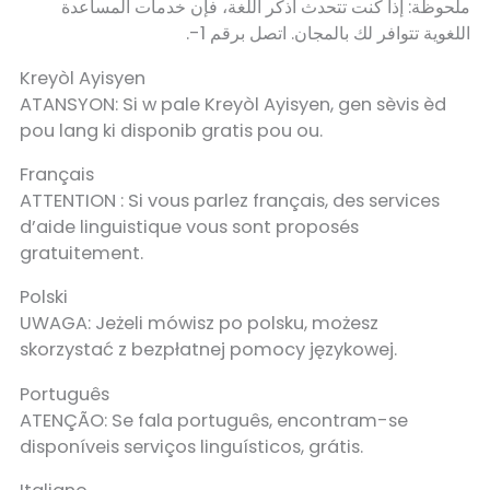
ملحوظة: إذا كنت تتحدث اذكر اللغة، فإن خدمات المساعدة
اللغوية تتوافر لك بالمجان. اتصل برقم 1-.
Kreyòl Ayisyen
ATANSYON: Si w pale Kreyòl Ayisyen, gen sèvis èd
pou lang ki disponib gratis pou ou.
Français
ATTENTION : Si vous parlez français, des services
d’aide linguistique vous sont proposés
gratuitement.
Polski
UWAGA: Jeżeli mówisz po polsku, możesz
skorzystać z bezpłatnej pomocy językowej.
Português
ATENÇÃO: Se fala português, encontram-se
disponíveis serviços linguísticos, grátis.