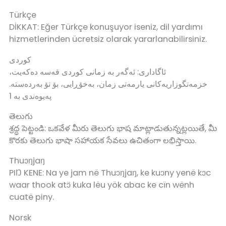
Türkçe
DİKKAT: Eğer Türkçe konuşuyor iseniz, dil yardımı
hizmetlerinden ücretsiz olarak yararlanabilirsiniz.
کوردی
ئاگاداری: ئەگەر بە زمانی کوردی قەسە دەکەیت،
خزمەتگوزاریەکانی یارمەتی زمان، بەخۆڕایی، بۆ تۆ بەردەستە.
پەیوەندی بە 1
తెలుగు
శ్రద్ధ పెట్టండి: ఒకవేళ మీరు తెలుగు భాష మాట్లాడుతున్నట్లయితే, మీ
కొరకు తెలుగు భాషా సహాయక సేవలు ఉచితంగా లభిస్తాయి.
Thuɔŋjaŋ
PIŊ KENE: Na ye jam në Thuɔŋjaŋ, ke kuɔny yenë kɔc
waar thook atɔ̈ kuka lëu yök abac ke cïn wënh
cuatë piny.
Norsk