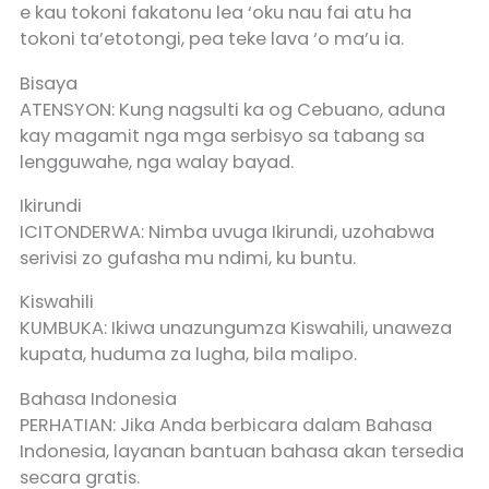
e kau tokoni fakatonu lea ‘oku nau fai atu ha
tokoni ta’etotongi, pea teke lava ‘o ma’u ia.
Bisaya
ATENSYON: Kung nagsulti ka og Cebuano, aduna
kay magamit nga mga serbisyo sa tabang sa
lengguwahe, nga walay bayad.
Ikirundi
ICITONDERWA: Nimba uvuga Ikirundi, uzohabwa
serivisi zo gufasha mu ndimi, ku buntu.
Kiswahili
KUMBUKA: Ikiwa unazungumza Kiswahili, unaweza
kupata, huduma za lugha, bila malipo.
Bahasa Indonesia
PERHATIAN: Jika Anda berbicara dalam Bahasa
Indonesia, layanan bantuan bahasa akan tersedia
secara gratis.