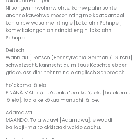
Lokaiahn Pohnpei
Ni songen mwohmw ohte, komw pahn sohte
anahne kawehwe mesen nting me koatoantoal
kan ahpw wasa me ntingie [Lokaiahn Pohnpei]
komw kalangan oh ntingidieng ni lokaiahn
Pohnpei.
Deitsch
Wann du [Deitsch (Pennsylvania German / Dutch)]
schwetzscht, kannscht du mitaus Koschte ebber
gricke, ass dihr helft mit die englisch Schprooch.
hoʻokomo ʻōlelo
E NĀNĀ MAI: Inā hoʻopuka ʻoe i ka ʻōlelo [hoʻokomo
ʻōlelo], loaʻa ke kōkua manuahi iā ʻoe.
Adamawa
MAANDO: To a waawi [Adamawa], e woodi
ballooji-ma to ekkitaaki wolde caahu.