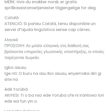
MERK: Hvis du snakker norsk, er gratis
språkassistansetjenester tilgjengelige for deg.
Català
ATENCIÓ: Si parleu Català, teniu disponible un
servei d”ajuda lingüística sense cap càrrec.
λληνικά
ΠΡΟΣΟΧΗ: Αν μιλάτε ελληνικά, στη διάθεσή σας
βρίσκονται υπηρεσίες γλωσσικής υποστήριξης, οι οποίες
παρέχονται δωρεάν.
Igbo asusu
Ige nti: O buru na asu Ibo asusu, enyemaka diri gi
site na
èdè Yorùbá
AKIYESI: Ti o ba nso ede Yoruba ofe ni iranlowo lori
ede wa fun yin o.