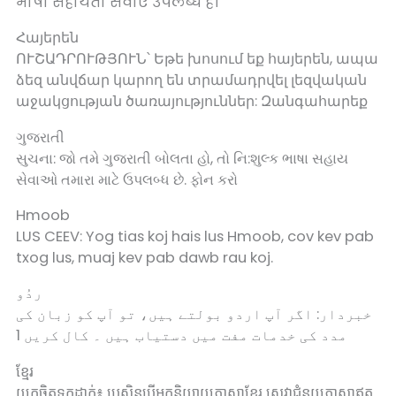
भाषा सहायता सेवाएं उपलब्ध हैं।
Հայերեն
ՈՒՇԱԴՐՈՒԹՅՈՒՆ՝ Եթե խոսում եք հայերեն, ապա
ձեզ անվճար կարող են տրամադրվել լեզվական
աջակցության ծառայություններ: Զանգահարեք
ગુજરાતી
સુચના: જો તમે ગુજરાતી બોલતા હો, તો નિ:શુલ્ક ભાષા સહાય
સેવાઓ તમારા માટે ઉપલબ્ધ છે. ફોન કરો
Hmoob
LUS CEEV: Yog tias koj hais lus Hmoob, cov kev pab
txog lus, muaj kev pab dawb rau koj.
ردُو
خبردار: اگر آپ اردو بولتے ہیں، تو آپ کو زبان کی
مدد کی خدمات مفت میں دستیاب ہیں ۔ کال کریں 1
ខ្មែរ
យកចិត្តទុកដាក់៖ ប្រសិនបើអ្នកនិយាយភាសាខ្មែរ សេវាជំនួយភាសាឥត